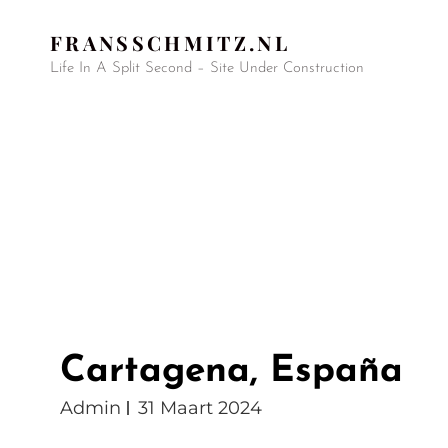
FRANSSCHMITZ.NL
Life In A Split Second – Site Under Construction
Cartagena, España
Admin
31 Maart 2024