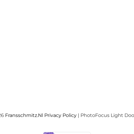
26
Fransschmitz.nl
Privacy Policy
|
PhotoFocus Light Do